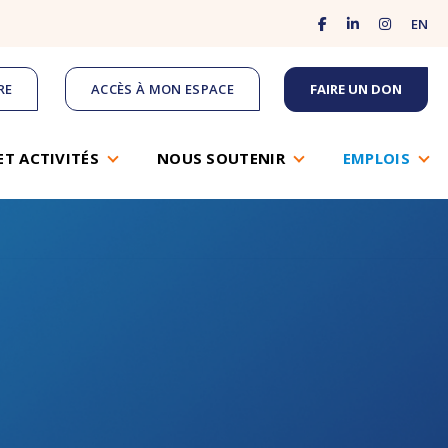
facebook
linkedin
instagram
EN
RE
ACCÈS À MON ESPACE
FAIRE UN DON
ET ACTIVITÉS
NOUS SOUTENIR
EMPLOIS