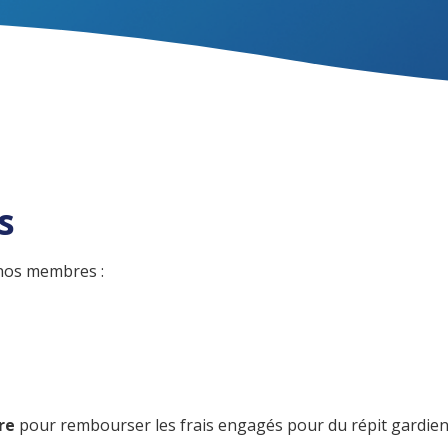
s
r nos membres :
ère
pour rembourser les frais engagés pour du répit gardienn