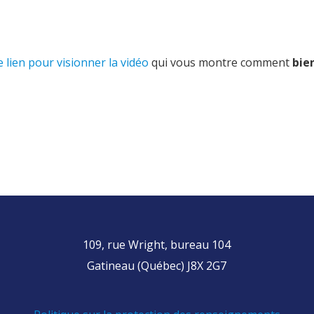
e lien pour visionner la vidéo
qui vous montre comment
bie
109, rue Wright, bureau 104
Gatineau (Québec) J8X 2G7