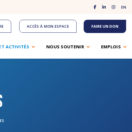
facebook
linkedin
instagram
EN
RE
ACCÈS À MON ESPACE
FAIRE UN DON
ET ACTIVITÉS
NOUS SOUTENIR
EMPLOIS
s
ES