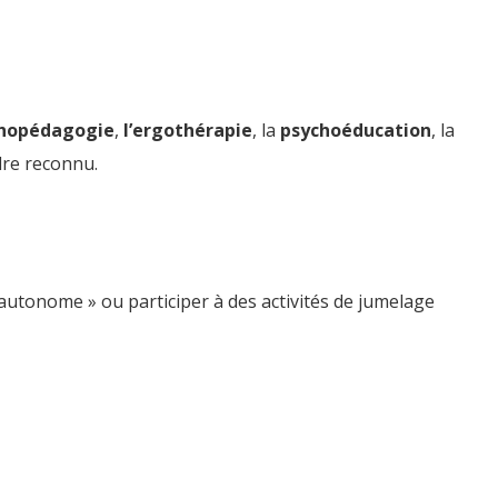
thopédagogie
,
l’ergothérapie
, la
psychoéducation
, la
dre reconnu.
r autonome » ou participer à des activités de jumelage