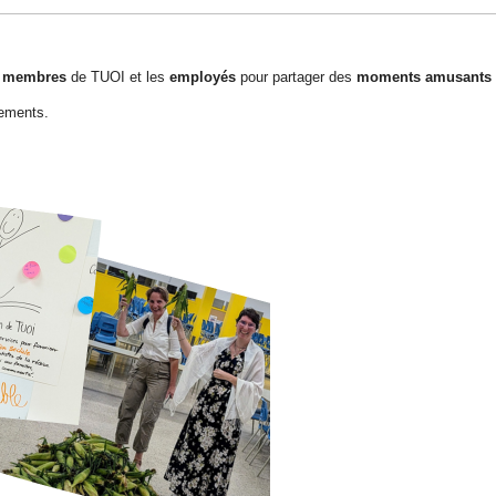
s
membres
de TUOI et les
employés
pour partager des
moments amusants e
gements.