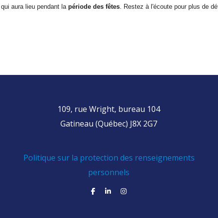
qui aura lieu pendant la
période des fêtes
. Restez à l'écoute pour plus de dét
109, rue Wright, bureau 104
Gatineau (Québec) J8X 2G7
Politique sur la protection des renseignements
personnels
facebook
linkedin
instagram