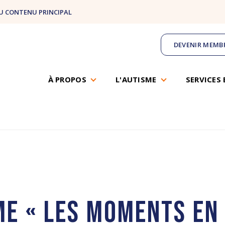
U CONTENU PRINCIPAL
DEVENIR MEMB
ACCUEIL
ACTUALITÉS
À PROPOS
L'AUTISME
SERVICES 
Actualités
 « Les moments en 